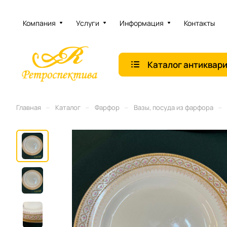
Компания
Услуги
Информация
Контакты
Каталог антиквар
–
–
–
–
Главная
Каталог
Фарфор
Вазы, посуда из фарфора