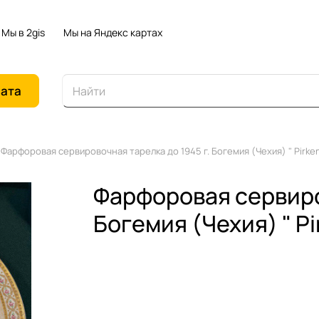
Мы в 2gis
Мы на Яндекс картах
иата
Фарфоровая сервировочная тарелка до 1945 г. Богемия (Чехия) " Pirk
Фарфоровая сервиров
Богемия (Чехия) " P