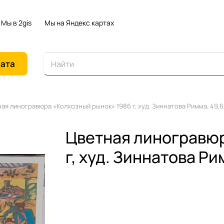
Мы в 2gis
Мы на Яндекс картах
иата
ая линогравюра «Колхозный рынок» 1986 г, худ. Зиннатова Римма, 49,6
Цветная линогравюр
г, худ. Зиннатова Ри