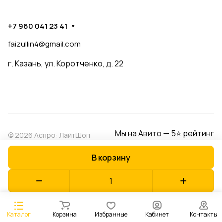
+7 960 041 23 41
faizullin4@gmail.com
г. Казань, ул. Коротченко, д. 22
Мы на Авито — 5⭐ рейтинг
© 2026 Аспро: ЛайтШоп
В корзину
Конфиденциальность
Оферта
Разработано в
Каталог
Корзина
Избранные
Кабинет
Контакты