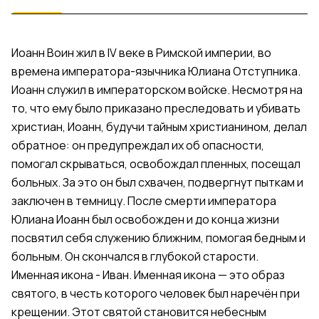
Иоанн Воин жил в IV веке в Римской империи, во
времена императора-язычника Юлиана Отступника.
Иоанн служил в императорском войске. Несмотря на
то, что ему было приказано преследовать и убивать
христиан, Иоанн, будучи тайным христианином, делал
обратное: он предупреждал их об опасности,
помогал скрываться, освобождал пленных, посещал
больных. За это он был схвачен, подвергнут пыткам и
заключен в темницу. После смерти императора
Юлиана Иоанн был освобожден и до конца жизни
посвятил себя служению ближним, помогая бедным и
больным. Он скончался в глубокой старости.
Именная икона - Иван. Именная икона — это образ
святого, в честь которого человек был наречён при
крещении. Этот святой становится небесным