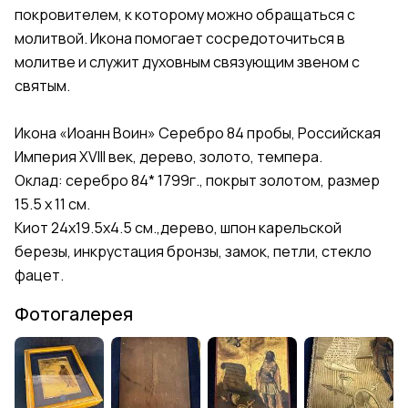
покровителем, к которому можно обращаться с
молитвой. Икона помогает сосредоточиться в
молитве и служит духовным связующим звеном с
святым.
Икона «Иоанн Воин» Серебро 84 пробы, Российская
Империя XVIII век, дерево, золото, темпера.
Оклад: серебро 84* 1799г., покрыт золотом, размер
15.5 х 11 см.
Киот 24х19.5х4.5 см.,дерево, шпон карельской
березы, инкрустация бронзы, замок, петли, стекло
фацет.
Фотогалерея