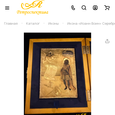
–
–
–
Главная
Каталог
Иконы
Икона «Иоанн Воин» Серебро 8