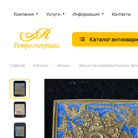
Компания
Услуги
Информация
Контакты
Каталог антиквар
–
–
–
Главная
Каталог
Иконы
Икона Неопалимая Купина. Брон