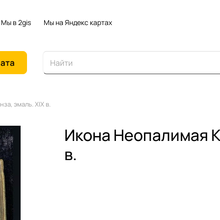
Мы в 2gis
Мы на Яндекс картах
иата
за, эмаль. XIX в.
Икона Неопалимая Ку
в.