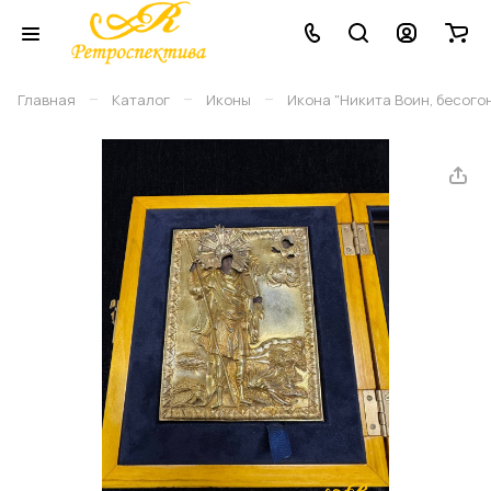
–
–
–
Главная
Каталог
Иконы
Икона "Никита Воин, бесогон" 