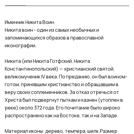
Именник Никита Воин.
Никита воин - один из самых необычных и
запоминающихся образов в православной
иконографии.
Никита (или Никита Готфский, Никита
Константинопольский) — христианский святой,
великомученик IV века. По преданию, он был воином-
готом, принявшим христианство и обращавшим в
веру своих соплеменников. За отказ отречься от
Христа был подвергнут пыткам и казнен (утоплен в
реке) около 372 года. Его почитание было широко
распространено как на Востоке, так и на Западе.
Материал иконы: дерево, темпера, шелк.Размер