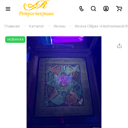
–
–
–
Главная
Каталог
Иконы
Икона Образ «Неопалимой Ку
НОВИНКА