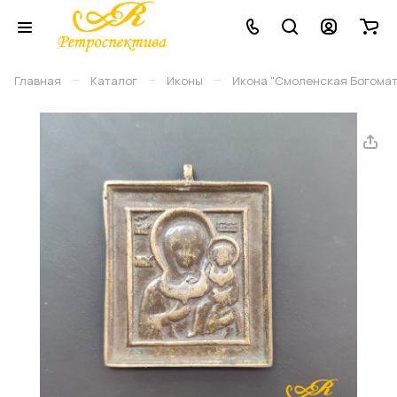
–
–
–
Главная
Каталог
Иконы
Икона "Смоленская Богоматерь