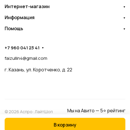
Интернет-магазин
Информация
Помощь
+7 960 041 23 41
faizullin4@gmail.com
г. Казань, ул. Коротченко, д. 22
Мы на Авито — 5⭐ рейтинг
© 2026 Аспро: ЛайтШоп
В корзину
Конфиденциальность
Оферта