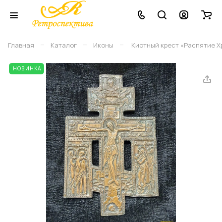
–
–
–
Главная
Каталог
Иконы
Киотный крест «Распятие Хр
НОВИНКА