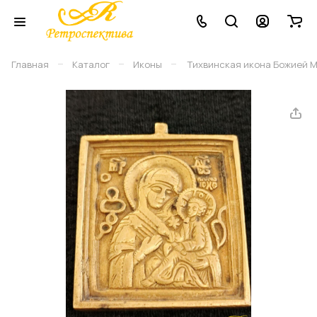
–
–
–
Главная
Каталог
Иконы
Тихвинская икона Божией Мате