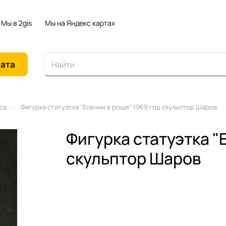
Мы в 2gis
Мы на Яндекс картах
иата
–
са
Фигурка статуэтка "Есенин в роще" 1969 год скульптор Шаров
Фигурка статуэтка "
скульптор Шаров