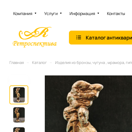
Компания
Услуги
Информация
Контакты
Каталог антиквар
–
–
Главная
Каталог
Изделия из бронзы, чугуна , мрамора, гип