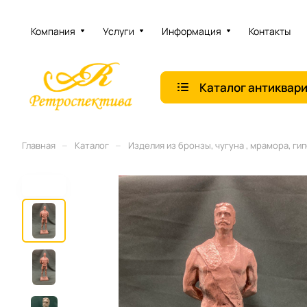
Компания
Услуги
Информация
Контакты
Каталог антиквар
–
–
Главная
Каталог
Изделия из бронзы, чугуна , мрамора, гип