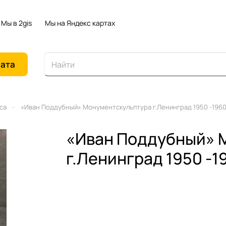
Мы в 2gis
Мы на Яндекс картах
иата
–
са
«Иван Поддубный» Монументскульптура г.Ленинград 1950 -1960 г
«Иван Поддубный» 
г.Ленинград 1950 -19