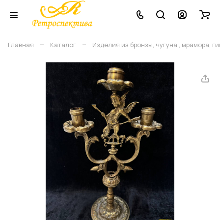
–
–
Главная
Каталог
Изделия из бронзы, чугуна , мрамора, г