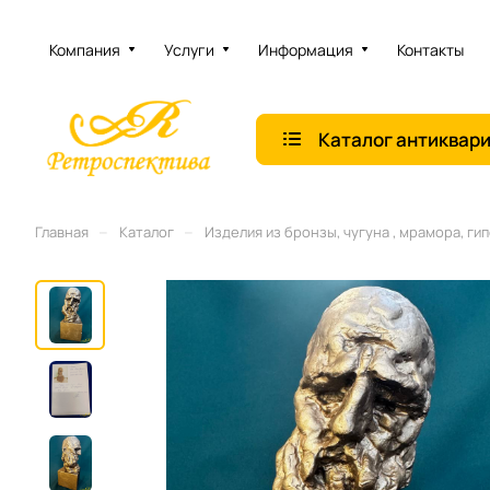
Компания
Услуги
Информация
Контакты
Каталог антиквар
–
–
Главная
Каталог
Изделия из бронзы, чугуна , мрамора, гип