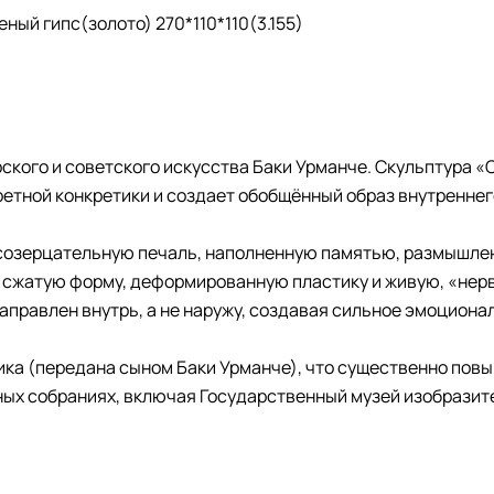
еный гипс(золото) 270*110*110(3.155)
рского и советского искусства Баки Урманче. Скульптура
ретной конкретики и создает обобщённый образ внутреннег
 созерцательную печаль, наполненную памятью, размышлен
 сжатую форму, деформированную пластику и живую, «нер
аправлен внутрь, а не наружу, создавая сильное эмоциона
ка (передана сыном Баки Урманче), что существенно пов
ых собраниях, включая Государственный музей изобразит