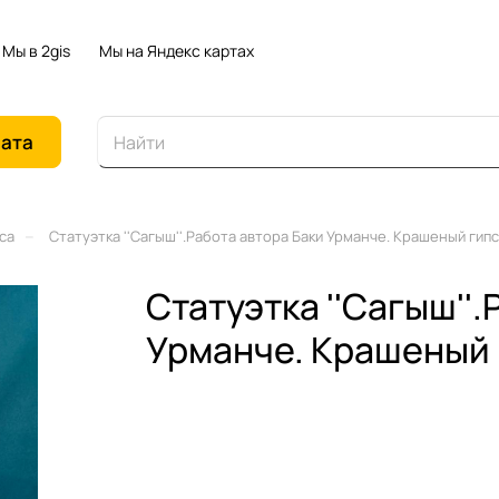
Мы в 2gis
Мы на Яндекс картах
иата
–
са
Статуэтка ''Сагыш''.Работа автора Баки Урманче. Крашеный гипс
Статуэтка ''Сагыш''.
Урманче. Крашеный 