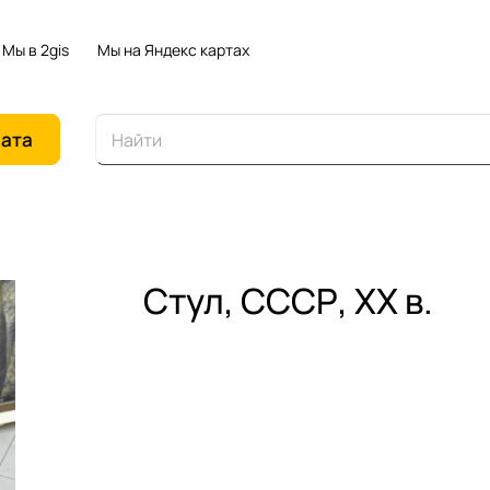
Мы в 2gis
Мы на Яндекс картах
иата
Стул, СССР, ХХ в.