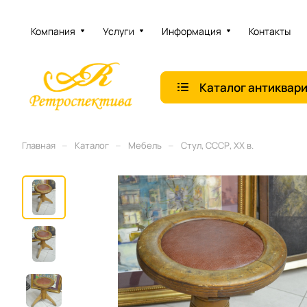
Компания
Услуги
Информация
Контакты
Каталог антиквар
–
–
–
Главная
Каталог
Мебель
Стул, СССР, ХХ в.