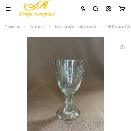
–
–
–
Главная
Каталог
Музей русской рюмки
118.Рюмка СС