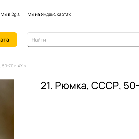
Мы в 2gis
Мы на Яндекс картах
иата
 50-70 г. ХХ в.
21. Рюмка, СССР, 50-7