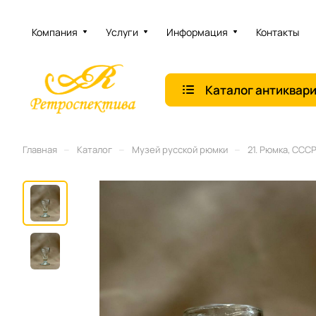
Компания
Услуги
Информация
Контакты
Каталог антиквар
–
–
–
Главная
Каталог
Музей русской рюмки
21. Рюмка, СССР,