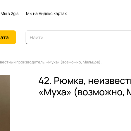
Мы в 2gis
Мы на Яндекс картах
иата
звестный производитель, «Муха» (возможно, Мальцов).
42. Рюмка, неизвес
«Муха» (возможно, 