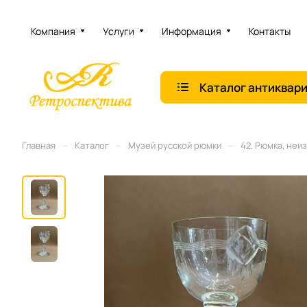
Компания
Услуги
Информация
Контакты
Каталог антиквар
–
–
–
Главная
Каталог
Музей русской рюмки
42. Рюмка, неи