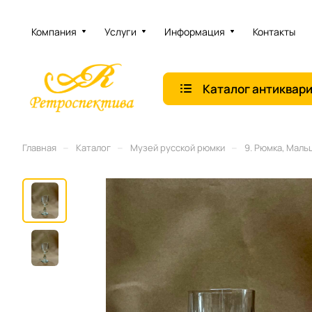
Компания
Услуги
Информация
Контакты
Каталог антиквар
–
–
–
Главная
Каталог
Музей русской рюмки
9. Рюмка, Мальц