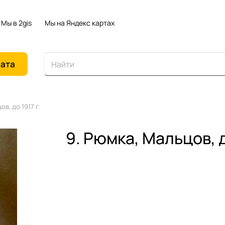
Мы в 2gis
Мы на Яндекс картах
иата
ов, до 1917 г.
9. Рюмка, Мальцов, до