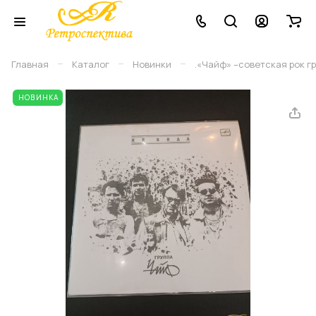
–
–
–
Главная
Каталог
Новинки
.«Чайф» –советская рок гр
НОВИНКА