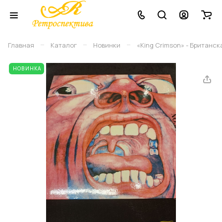
–
–
–
Главная
Каталог
Новинки
«King Crimson» - Британск
НОВИНКА