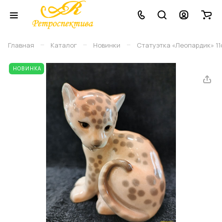
–
–
–
Главная
Каталог
Новинки
Статуэтка «Леопардик» 11
НОВИНКА