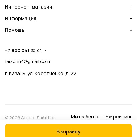
Интернет-магазин
Информация
Помощь
+7 960 041 23 41
faizullin4@gmail.com
г. Казань, ул. Коротченко, д. 22
Мы на Авито — 5⭐ рейтинг
© 2026 Аспро: ЛайтШоп
В корзину
Конфиденциальность
Оферта