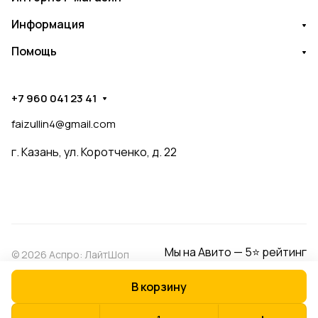
Информация
Помощь
+7 960 041 23 41
faizullin4@gmail.com
г. Казань, ул. Коротченко, д. 22
Мы на Авито — 5⭐ рейтинг
© 2026 Аспро: ЛайтШоп
В корзину
Конфиденциальность
Оферта
Разработано в