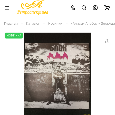
–
–
–
Главная
Каталог
Новинки
«Алиса» Альбом « БлокАда
НОВИНКА