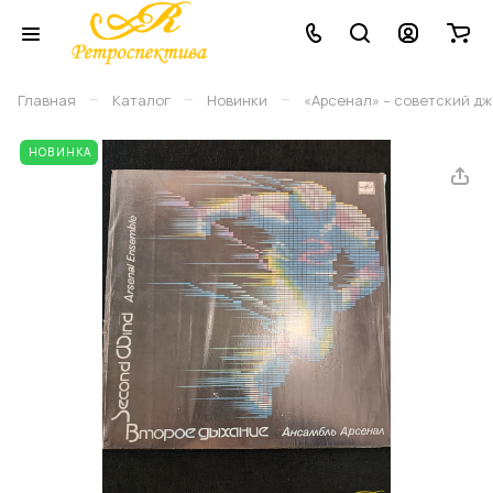
–
–
–
Главная
Каталог
Новинки
«Арсенал» ‎– советский дж
НОВИНКА