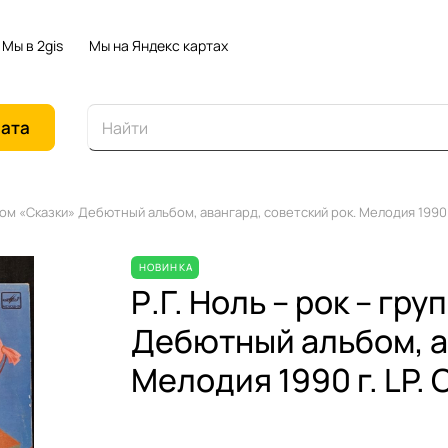
Мы в 2gis
Мы на Яндекс картах
иата
льбом «Сказки» Дебютный альбом, авангард, советский рок. Мелодия 1990 
НОВИНКА
Р.Г. Ноль – рок – гр
Дебютный альбом, а
Мелодия 1990 г. LP.