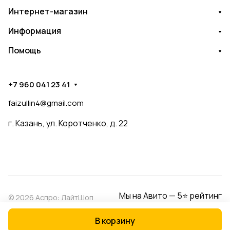
Интернет-магазин
Информация
Помощь
+7 960 041 23 41
faizullin4@gmail.com
г. Казань, ул. Коротченко, д. 22
Мы на Авито — 5⭐ рейтинг
© 2026 Аспро: ЛайтШоп
В корзину
Конфиденциальность
Оферта