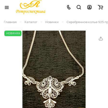
–
–
–
Главная
Каталог
Новинки
Серебрянное колье 925 про
НОВИНКА