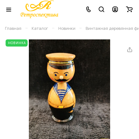
–
–
–
Главная
Каталог
Новинки
Винтажная деревянная фигу
НОВИНКА