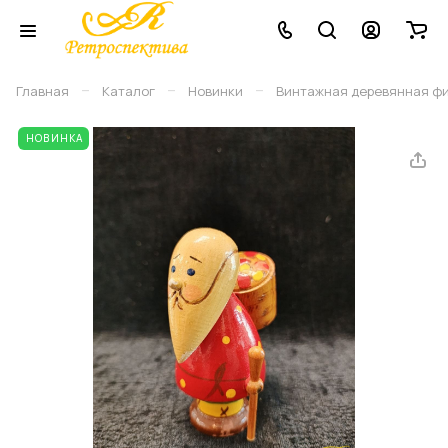
–
–
–
Главная
Каталог
Новинки
Винтажная деревянная фигу
НОВИНКА