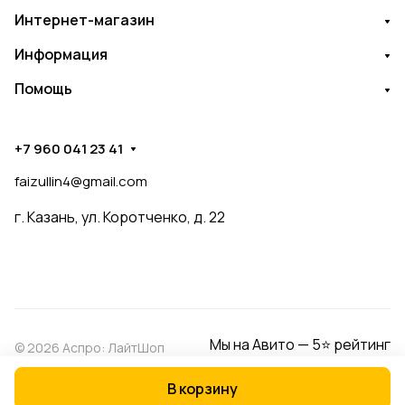
Интернет-магазин
Информация
Помощь
+7 960 041 23 41
faizullin4@gmail.com
г. Казань, ул. Коротченко, д. 22
Мы на Авито — 5⭐ рейтинг
© 2026 Аспро: ЛайтШоп
В корзину
Конфиденциальность
Оферта