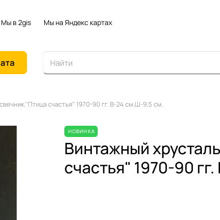
Мы в 2gis
Мы на Яндекс картах
иата
ечник."Птица счастья" 1970-90 гг. В-24 см.Ш-9,5 см.
НОВИНКА
Винтажный хрусталь
счастья" 1970-90 гг.