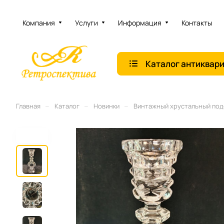
Компания
Услуги
Информация
Контакты
Каталог антиквар
–
–
–
Главная
Каталог
Новинки
Винтажный хрустальный подсв