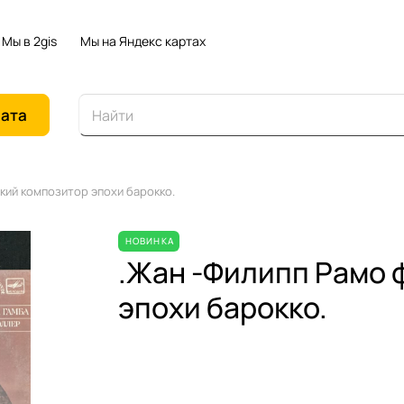
Мы в 2gis
Мы на Яндекс картах
иата
кий композитор эпохи барокко.
НОВИНКА
.Жан -Филипп Рамо 
эпохи барокко.