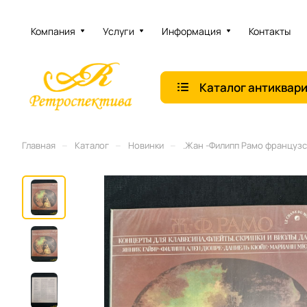
Компания
Услуги
Информация
Контакты
Каталог антиквар
–
–
–
Главная
Каталог
Новинки
.Жан -Филипп Рамо французс