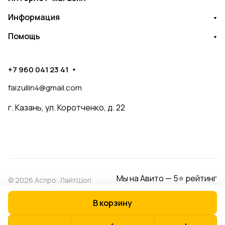
Информация
Помощь
+7 960 041 23 41
faizullin4@gmail.com
г. Казань, ул. Коротченко, д. 22
Мы на Авито — 5⭐ рейтинг
© 2026 Аспро: ЛайтШоп
В корзину
Конфиденциальность
Оферта
Разработано в