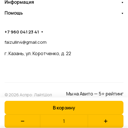
Информация
Помощь
+7 960 041 23 41
faizullin4@gmail.com
г. Казань, ул. Коротченко, д. 22
Мы на Авито — 5⭐ рейтинг
© 2026 Аспро: ЛайтШоп
В корзину
Конфиденциальность
Оферта
Разработано в