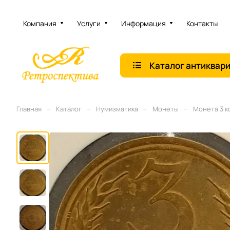
Компания
Услуги
Информация
Контакты
Каталог антиквар
–
–
–
–
Главная
Каталог
Нумизматика
Монеты
Монета 3 к