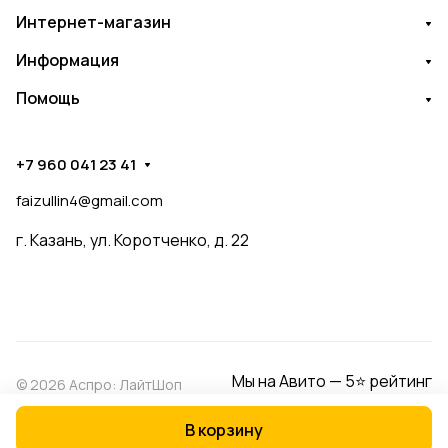
Интернет-магазин
Информация
Помощь
+7 960 041 23 41
faizullin4@gmail.com
г. Казань, ул. Коротченко, д. 22
Мы на Авито — 5⭐ рейтинг
© 2026 Аспро: ЛайтШоп
В корзину
Конфиденциальность
Оферта