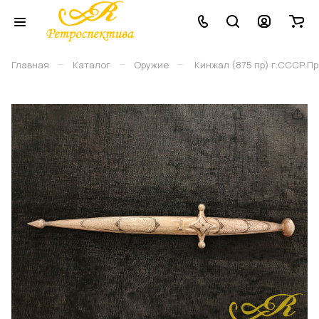
–
–
–
Главная
Каталог
Оружие
Кинжал (875 пр) г.СССР.Про