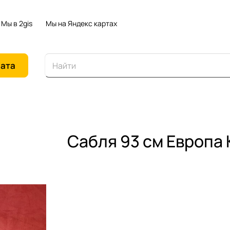
Мы в 2gis
Мы на Яндекс картах
иата
Сабля 93 см Европа