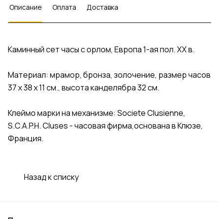
Описание
Оплата
Доставка
Каминный сет часы с орлом, Европа 1-ая пол. ХХ в.
Материал: мрамор, бронза, золочение, размер часов
37 х 38 х 11 см., высота канделябра 32 см.
Клеймо марки на механизме: Societe Clusienne,
S.C.A.P.H. Cluses - часовая фирма,основана в Клюзе,
Франция.
Назад к списку