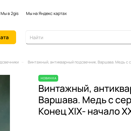
Мы в 2gis
Мы на Яндекс картах
иата
–
одсвечники
Винтажный, антикварный подсвечник. Варшава. Медь с се
НОВИНКА
Винтажный, антиква
Варшава. Медь с се
Конец XIX- начало XX