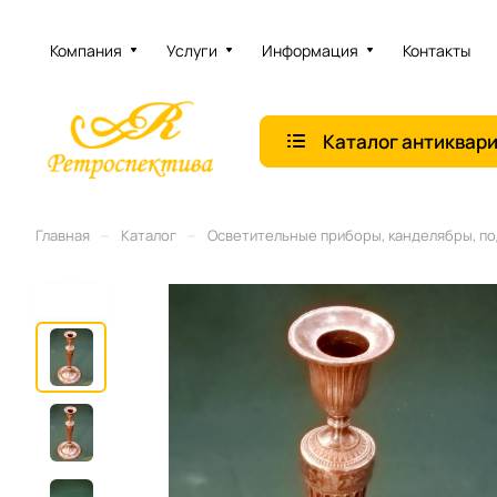
Компания
Услуги
Информация
Контакты
Каталог антиквар
–
–
Главная
Каталог
Осветительные приборы, канделябры, п