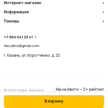
Интернет-магазин
Информация
Помощь
+7 960 041 23 41
faizullin4@gmail.com
г. Казань, ул. Коротченко, д. 22
Мы на Авито — 5⭐ рейтинг
© 2026 Аспро: ЛайтШоп
В корзину
Конфиденциальность
Оферта