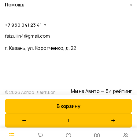
Помощь
+7 960 041 23 41
faizullin4@gmail.com
г. Казань, ул. Коротченко, д. 22
Мы на Авито — 5⭐ рейтинг
© 2026 Аспро: ЛайтШоп
В корзину
Конфиденциальность
Оферта
Разработано в