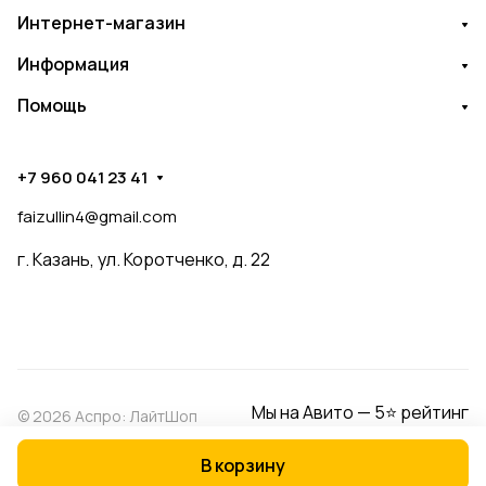
Интернет-магазин
Информация
Помощь
+7 960 041 23 41
faizullin4@gmail.com
г. Казань, ул. Коротченко, д. 22
Мы на Авито — 5⭐ рейтинг
© 2026 Аспро: ЛайтШоп
В корзину
Конфиденциальность
Оферта