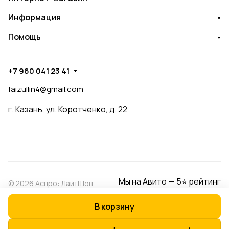
Информация
Помощь
+7 960 041 23 41
faizullin4@gmail.com
г. Казань, ул. Коротченко, д. 22
Мы на Авито — 5⭐ рейтинг
© 2026 Аспро: ЛайтШоп
В корзину
Конфиденциальность
Оферта
Разработано в