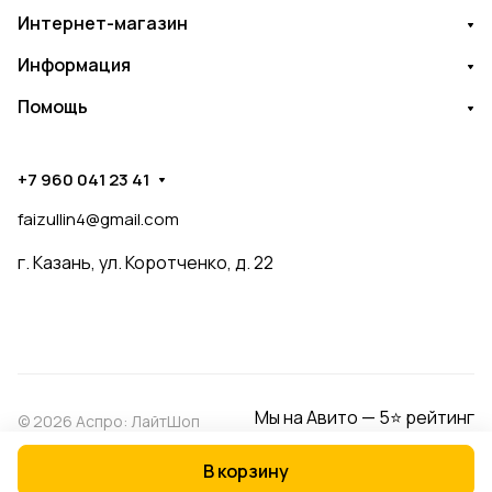
Интернет-магазин
Информация
Помощь
+7 960 041 23 41
faizullin4@gmail.com
г. Казань, ул. Коротченко, д. 22
Мы на Авито — 5⭐ рейтинг
© 2026 Аспро: ЛайтШоп
В корзину
Конфиденциальность
Оферта