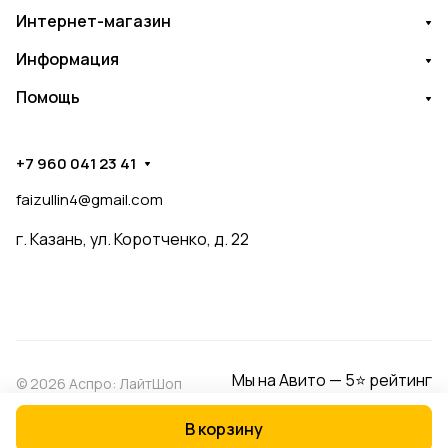
Интернет-магазин
Информация
Помощь
+7 960 041 23 41
faizullin4@gmail.com
г. Казань, ул. Коротченко, д. 22
Мы на Авито — 5⭐ рейтинг
© 2026 Аспро: ЛайтШоп
В корзину
Конфиденциальность
Оферта