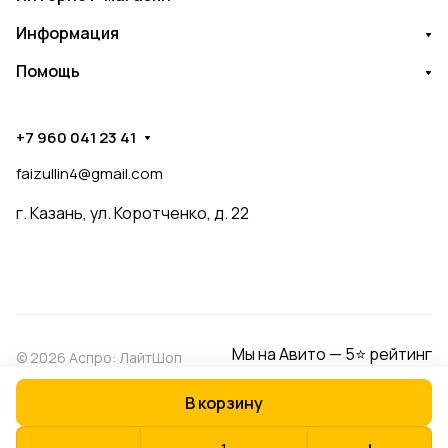
Информация
Помощь
+7 960 041 23 41
faizullin4@gmail.com
г. Казань, ул. Коротченко, д. 22
Мы на Авито — 5⭐ рейтинг
© 2026 Аспро: ЛайтШоп
В корзину
Конфиденциальность
Оферта
Разработано в