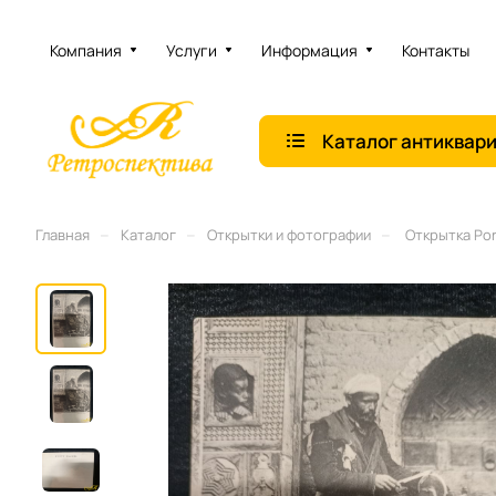
Компания
Услуги
Информация
Контакты
Каталог антиквар
–
–
–
Главная
Каталог
Открытки и фотографии
Открытка Por