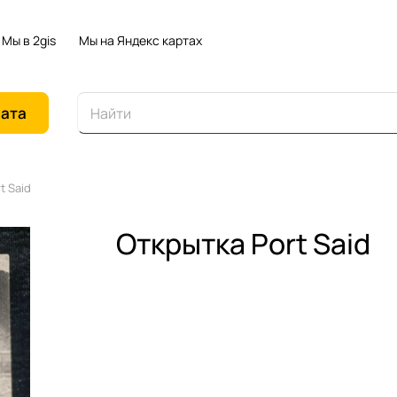
Мы в 2gis
Мы на Яндекс картах
иата
t Said
Открытка Port Said