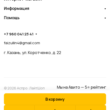
Информация
Помощь
+7 960 041 23 41
faizullin4@gmail.com
г. Казань, ул. Коротченко, д. 22
Мы на Авито — 5⭐ рейтинг
© 2026 Аспро: ЛайтШоп
В корзину
Конфиденциальность
Оферта
Разработано в