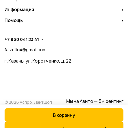
Информация
Помощь
+7 960 041 23 41
faizullin4@gmail.com
г. Казань, ул. Коротченко, д. 22
Мы на Авито — 5⭐ рейтинг
© 2026 Аспро: ЛайтШоп
В корзину
Конфиденциальность
Оферта
Разработано в