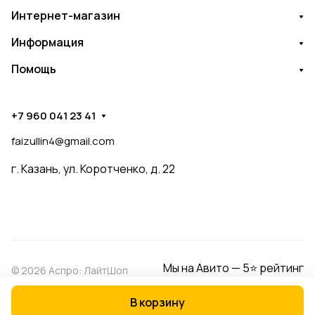
Интернет-магазин
Информация
Помощь
+7 960 041 23 41
faizullin4@gmail.com
г. Казань, ул. Коротченко, д. 22
Мы на Авито — 5⭐ рейтинг
© 2026 Аспро: ЛайтШоп
В корзину
Конфиденциальность
Оферта