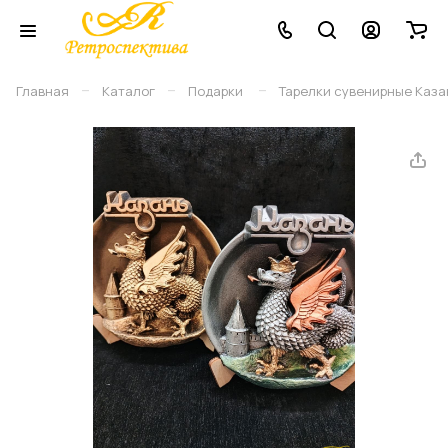
–
–
–
Главная
Каталог
Подарки
Тарелки сувенирные Казан