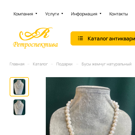
Компания
Услуги
Информация
Контакты
Каталог антиквар
–
–
–
Главная
Каталог
Подарки
Бусы жемчуг натуральный