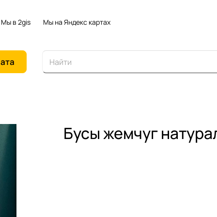
Мы в 2gis
Мы на Яндекс картах
иата
Бусы жемчуг натура